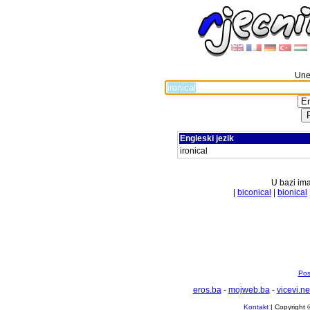
Unes
Engleski jezik
ironical
U bazi ima
|
biconical
|
bionical
Pos
eros.ba
-
mojweb.ba
-
vicevi.ne
Kontakt
| Copyright