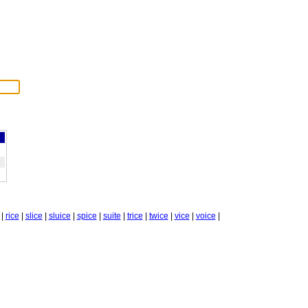
|
rice
|
slice
|
sluice
|
spice
|
suite
|
trice
|
twice
|
vice
|
voice
|