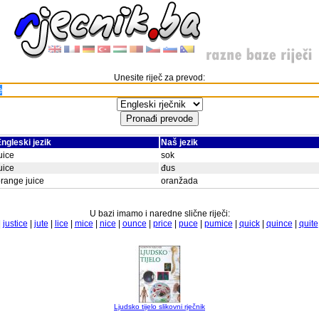
Unesite riječ za prevod:
ngleski jezik
Naš jezik
uice
sok
uice
đus
range juice
oranžada
U bazi imamo i naredne slične riječi:
|
justice
|
jute
|
lice
|
mice
|
nice
|
ounce
|
price
|
puce
|
pumice
|
quick
|
quince
|
quite
Ljudsko tijelo slikovni rječnik