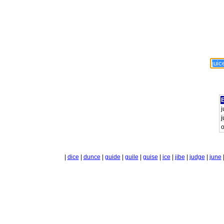
E
j
j
o
|
dice
|
dunce
|
guide
|
guile
|
guise
|
ice
|
jibe
|
judge
|
june