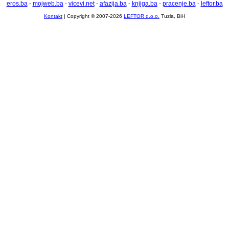
eros.ba
-
mojweb.ba
-
vicevi.net
-
afazija.ba
-
knjiga.ba
-
pracenje.ba
-
leftor.ba
Kontakt
| Copyright © 2007-2026
LEFTOR d.o.o.
Tuzla, BiH