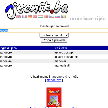
Unesite riječ za prevod:
ngleski jezik
Naš jezik
manoevre
lukavo postup.
manoevre
lukavo postupanje
manoevre
manevar
manoevre
manevrisati
U bazi imamo i naredne slične riječi:
|
manoeuvre
|