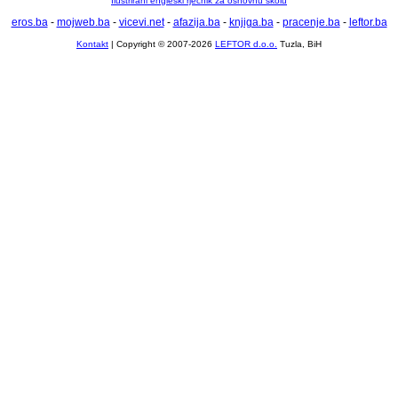
Ilustrirani engleski rječnik za osnovnu školu
eros.ba
-
mojweb.ba
-
vicevi.net
-
afazija.ba
-
knjiga.ba
-
pracenje.ba
-
leftor.ba
Kontakt
| Copyright © 2007-2026
LEFTOR d.o.o.
Tuzla, BiH