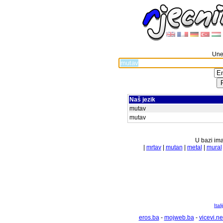
Unes
Naš jezik
mutav
mutav
U bazi ima
|
mrtav
|
mutan
|
metal
|
mural
Ital
eros.ba
-
mojweb.ba
-
vicevi.ne