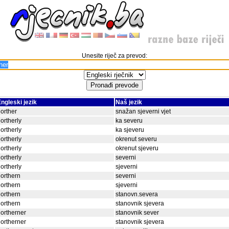
Unesite riječ za prevod:
ngleski jezik
Naš jezik
orther
snažan sjeverni vjet
ortherly
ka severu
ortherly
ka sjeveru
ortherly
okrenut severu
ortherly
okrenut sjeveru
ortherly
severni
ortherly
sjeverni
orthern
severni
orthern
sjeverni
orthern
stanovn.severa
orthern
stanovnik sjevera
ortherner
stanovnik sever
ortherner
stanovnik sjevera