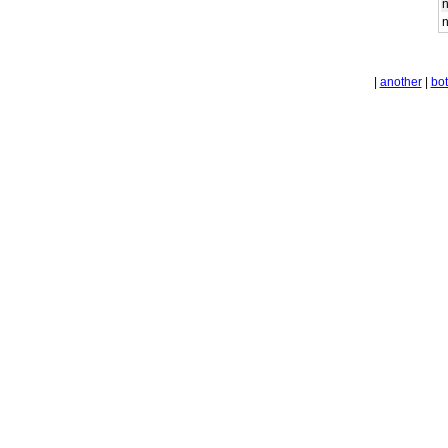
n
n
|
another
|
bot