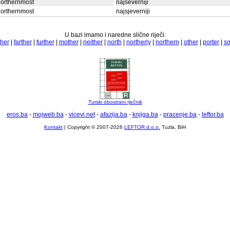
orthernmost
najseverniji
orthernmost
najsjeverniji
U bazi imamo i naredne slične riječi:
her
|
farther
|
further
|
mother
|
neither
|
north
|
northerly
|
northern
|
other
|
porter
|
so
Turski obostrani rječnik
eros.ba
-
mojweb.ba
-
vicevi.net
-
afazija.ba
-
knjiga.ba
-
pracenje.ba
-
leftor.ba
Kontakt
| Copyright © 2007-2026
LEFTOR d.o.o.
Tuzla, BiH