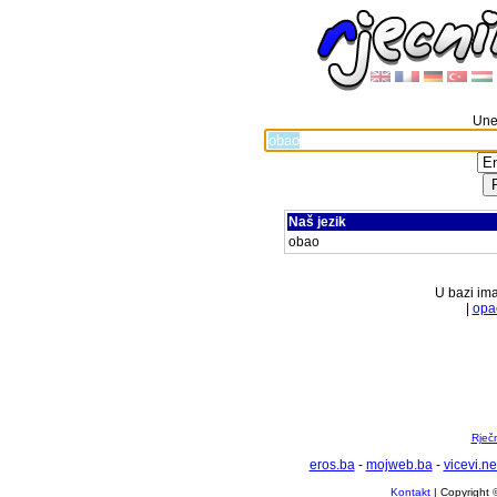
Unes
Naš jezik
obao
U bazi ima
|
opa
Rječ
eros.ba
-
mojweb.ba
-
vicevi.ne
Kontakt
| Copyright