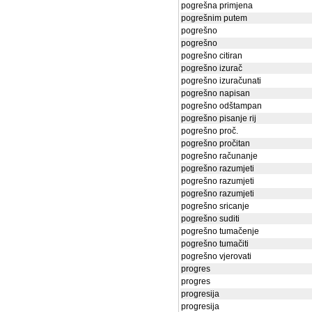
pogrešna primjena
pogrešnim putem
pogrešno
pogrešno
pogrešno citiran
pogrešno izurač
pogrešno izuračunati
pogrešno napisan
pogrešno odštampan
pogrešno pisanje rij
pogrešno proč.
pogrešno pročitan
pogrešno računanje
pogrešno razumjeti
pogrešno razumjeti
pogrešno razumjeti
pogrešno sricanje
pogrešno suditi
pogrešno tumačenje
pogrešno tumačiti
pogrešno vjerovati
progres
progres
progresija
progresija