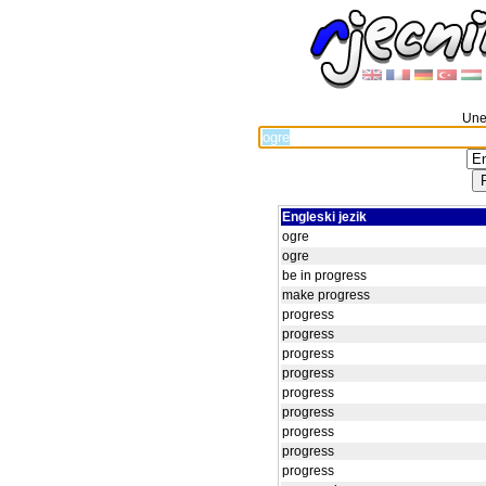
Unes
Engleski jezik
ogre
ogre
be in progress
make progress
progress
progress
progress
progress
progress
progress
progress
progress
progress