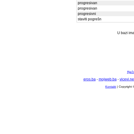
progresivan
progresivan
progresivni
staviti pogrešn
U bazi ima
Rječ
eros.ba
-
mojweb.ba
-
vicevi.ne
Kontakt
| Copyright