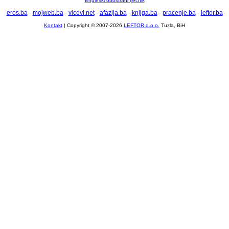
Engleski obostrani rječnik
eros.ba
-
mojweb.ba
-
vicevi.net
-
afazija.ba
-
knjiga.ba
-
pracenje.ba
-
leftor.ba
Kontakt
| Copyright © 2007-2026
LEFTOR d.o.o.
Tuzla, BiH