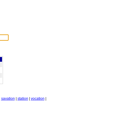
|
savation
|
station
|
vocation
|