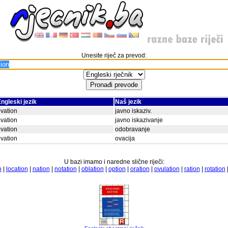
Unesite riječ za prevod:
ngleski jezik
Naš jezik
vation
javno iskaziv.
vation
javno iskazivanje
vation
odobravanje
vation
ovacija
U bazi imamo i naredne slične riječi:
n
|
location
|
nation
|
notation
|
oblation
|
option
|
oration
|
ovulation
|
ration
|
rotation