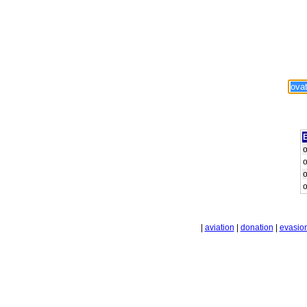
E
o
o
o
o
|
aviation
|
donation
|
evasio