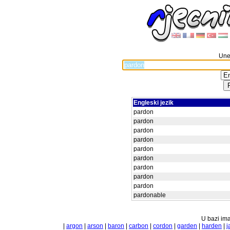
Unes
Engleski jezik
pardon
pardon
pardon
pardon
pardon
pardon
pardon
pardon
pardon
pardonable
U bazi ima
|
argon
|
arson
|
baron
|
carbon
|
cordon
|
garden
|
harden
|
j