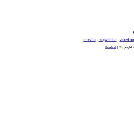
eros.ba
-
mojweb.ba
-
vicevi.ne
Kontakt
| Copyright