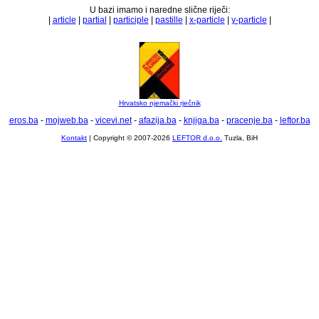
U bazi imamo i naredne slične riječi:
|
article
|
partial
|
participle
|
pastille
|
x-particle
|
y-particle
|
Hrvatsko njemački rječnik
eros.ba
-
mojweb.ba
-
vicevi.net
-
afazija.ba
-
knjiga.ba
-
pracenje.ba
-
leftor.ba
Kontakt
| Copyright © 2007-2026
LEFTOR d.o.o.
Tuzla, BiH