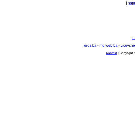
|
popa
Tu
eros.ba
-
mojweb.ba
-
vicevi.ne
Kontakt
| Copyright