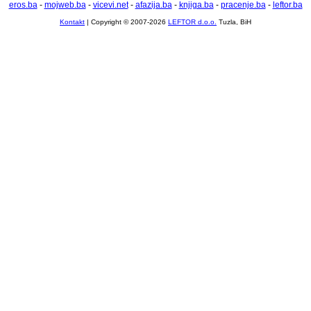
eros.ba
-
mojweb.ba
-
vicevi.net
-
afazija.ba
-
knjiga.ba
-
pracenje.ba
-
leftor.ba
Kontakt
| Copyright © 2007-2026
LEFTOR d.o.o.
Tuzla, BiH