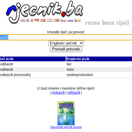
Unesite riječ za prevod:
aš jezik
Engleski jezik
odbaciti
fail
odbaciti
miss
odbaciti proizvodnj
underproduction
U bazi imamo i naredne slične riječi:
|
pobaciti
|
odbaciti
|
Sanovnik rječnik snova