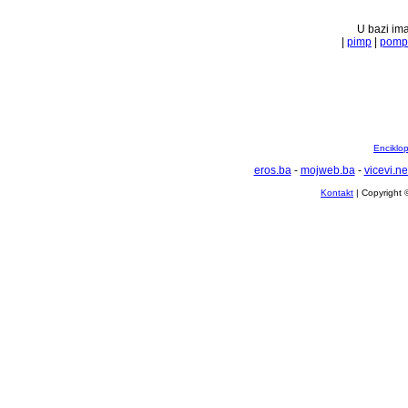
U bazi ima
|
pimp
|
pomp
Enciklop
eros.ba
-
mojweb.ba
-
vicevi.ne
Kontakt
| Copyright