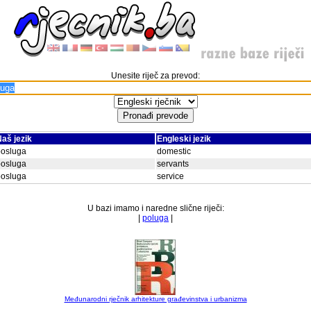
Unesite riječ za prevod:
aš jezik
Engleski jezik
posluga
domestic
posluga
servants
posluga
service
U bazi imamo i naredne slične riječi:
|
poluga
|
Međunarodni rječnik arhitekture građevinstva i urbanizma