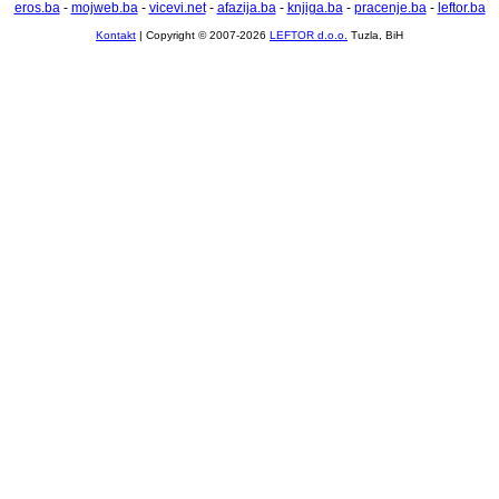
eros.ba
-
mojweb.ba
-
vicevi.net
-
afazija.ba
-
knjiga.ba
-
pracenje.ba
-
leftor.ba
Kontakt
| Copyright © 2007-2026
LEFTOR d.o.o.
Tuzla, BiH