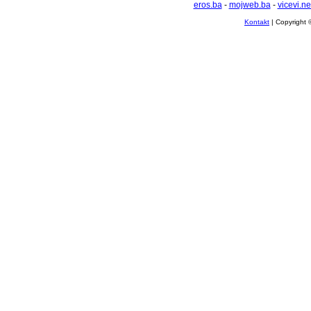
eros.ba
-
mojweb.ba
-
vicevi.ne
Kontakt
| Copyright