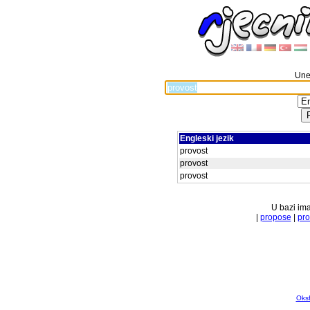
Unes
Engleski jezik
provost
provost
provost
U bazi ima
|
propose
|
pro
Oksf