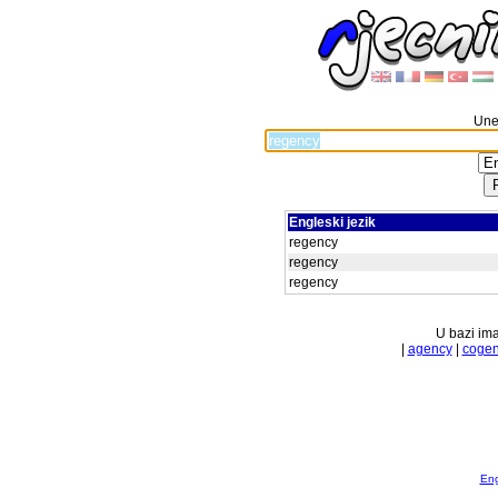
Unes
Engleski jezik
regency
regency
regency
U bazi ima
|
agency
|
coge
Eng