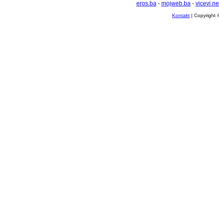
eros.ba
-
mojweb.ba
-
vicevi.ne
Kontakt
| Copyright