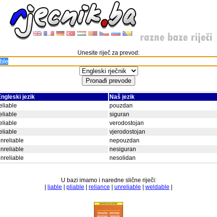
Unesite riječ za prevod:
ngleski jezik
Naš jezik
eliable
pouzdan
eliable
siguran
eliable
verodostojan
eliable
vjerodostojan
nreliable
nepouzdan
nreliable
nesiguran
nreliable
nesolidan
U bazi imamo i naredne slične riječi:
|
liable
|
pliable
|
reliance
|
unreliable
|
weldable
|