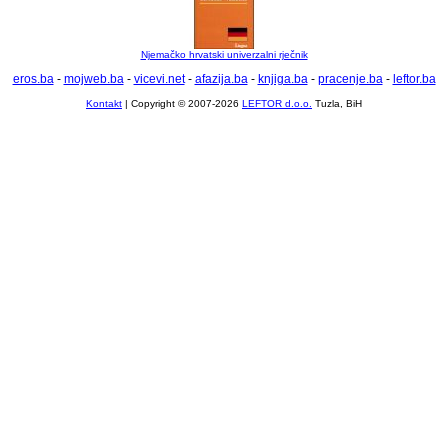
Njemačko hrvatski univerzalni rječnik
eros.ba
-
mojweb.ba
-
vicevi.net
-
afazija.ba
-
knjiga.ba
-
pracenje.ba
-
leftor.ba
Kontakt
| Copyright © 2007-2026
LEFTOR d.o.o.
Tuzla, BiH