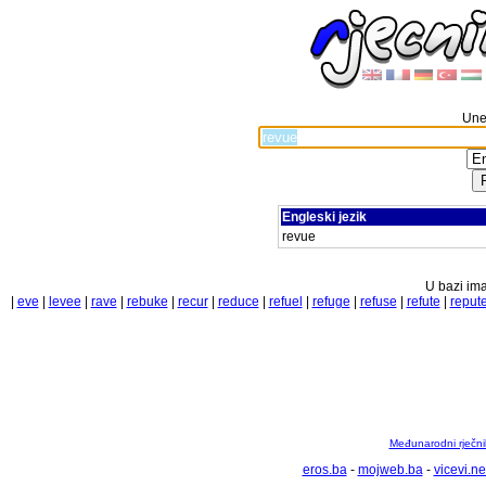
Unes
Engleski jezik
revue
U bazi ima
|
eve
|
levee
|
rave
|
rebuke
|
recur
|
reduce
|
refuel
|
refuge
|
refuse
|
refute
|
reput
Međunarodni rječnik
eros.ba
-
mojweb.ba
-
vicevi.ne