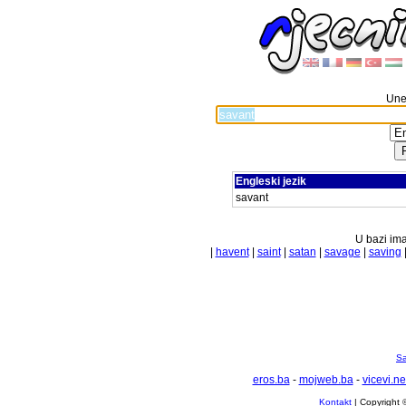
Unes
Engleski jezik
savant
U bazi ima
|
havent
|
saint
|
satan
|
savage
|
saving
Sa
eros.ba
-
mojweb.ba
-
vicevi.ne
Kontakt
| Copyright