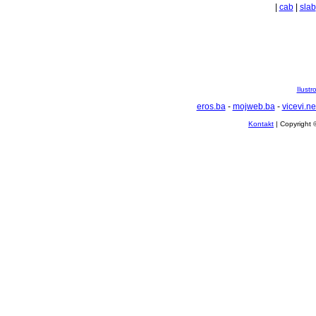
|
cab
|
slab
Ilustr
eros.ba
-
mojweb.ba
-
vicevi.ne
Kontakt
| Copyright