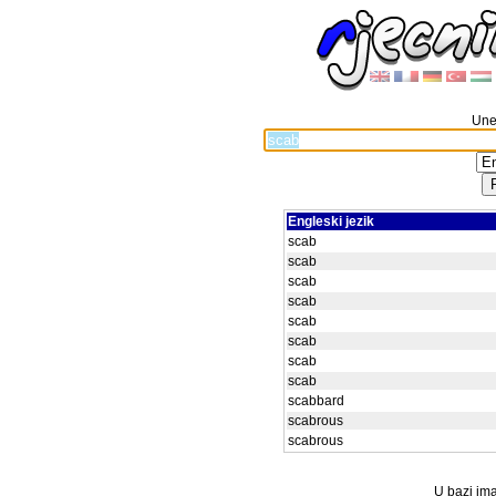
Unes
Engleski jezik
scab
scab
scab
scab
scab
scab
scab
scab
scabbard
scabrous
scabrous
U bazi ima