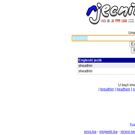
Unes
Engleski jezik
sheathin
sheathin
U bazi ima
|
breathin
|
heathen
|
s
Pos
eros.ba
-
mojweb.ba
-
vicevi.ne