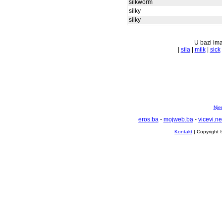
silkworm
silky
silky
U bazi ima
|
sila
|
milk
|
sick
Nje
eros.ba
-
mojweb.ba
-
vicevi.ne
Kontakt
| Copyright