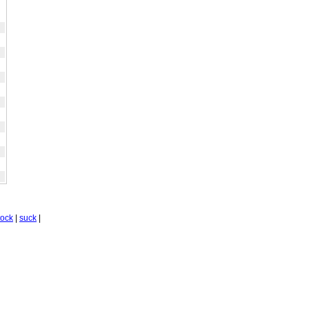
tock
|
suck
|