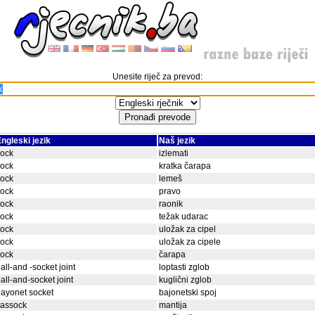
Unesite riječ za prevod:
ngleski jezik
Naš jezik
sock
izlemati
sock
kratka čarapa
sock
lemeš
sock
pravo
sock
raonik
sock
težak udarac
sock
uložak za cipel
sock
uložak za cipele
sock
čarapa
all-and -socket joint
loptasti zglob
all-and-socket joint
kuglični zglob
ayonet socket
bajonetski spoj
cassock
mantija