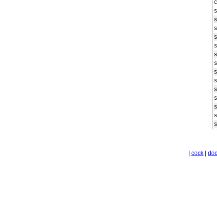
s
s
s
s
s
s
s
s
s
s
s
s
s
|
cock
|
do