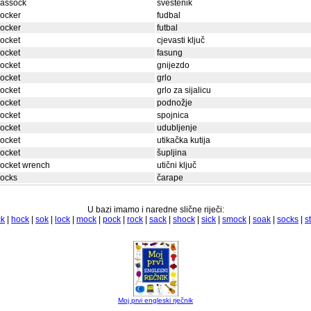
cassock
sveštenik
ocker
fudbal
ocker
futbal
ocket
cjevasti ključ
ocket
fasung
ocket
gnijezdo
ocket
grlo
ocket
grlo za sijalicu
ocket
podnožje
ocket
spojnica
ocket
udubljenje
ocket
utikačka kutija
ocket
šupljina
ocket wrench
utični ključ
socks
čarape
U bazi imamo i naredne slične riječi:
ck
|
hock
|
sok
|
lock
|
mock
|
pock
|
rock
|
sack
|
shock
|
sick
|
smock
|
soak
|
socks
|
s
Moj prvi engleski rječnik