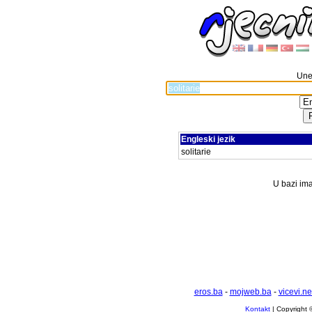
Unes
Engleski jezik
solitarie
U bazi ima
eros.ba
-
mojweb.ba
-
vicevi.ne
Kontakt
| Copyright