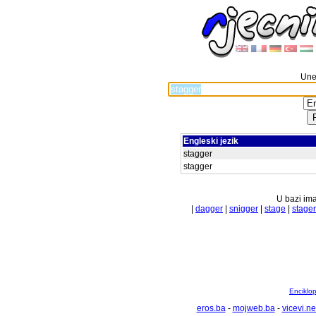
Unes
Engleski jezik
stagger
stagger
U bazi ima
|
dagger
|
snigger
|
stage
|
stager
Enciklop
eros.ba
-
mojweb.ba
-
vicevi.ne