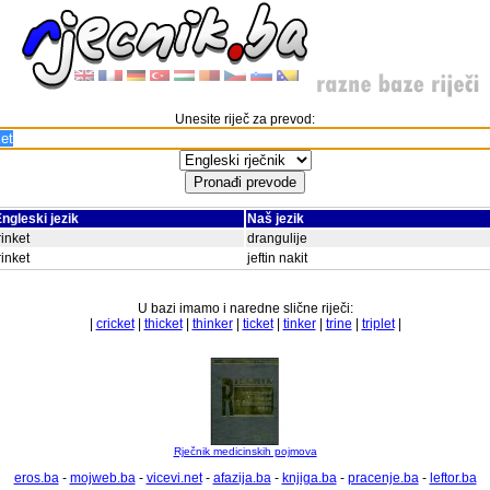
Unesite riječ za prevod:
ngleski jezik
Naš jezik
rinket
drangulije
rinket
jeftin nakit
U bazi imamo i naredne slične riječi:
|
cricket
|
thicket
|
thinker
|
ticket
|
tinker
|
trine
|
triplet
|
Rječnik medicinskih pojmova
eros.ba
-
mojweb.ba
-
vicevi.net
-
afazija.ba
-
knjiga.ba
-
pracenje.ba
-
leftor.ba