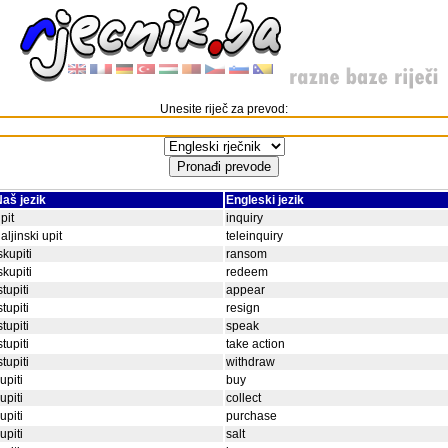
Unesite riječ za prevod:
aš jezik
Engleski jezik
pit
inquiry
aljinski upit
teleinquiry
skupiti
ransom
skupiti
redeem
stupiti
appear
stupiti
resign
stupiti
speak
stupiti
take action
stupiti
withdraw
upiti
buy
upiti
collect
upiti
purchase
upiti
salt