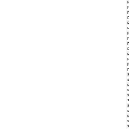
p
p
p
p
p
p
p
p
p
p
p
p
p
p
s
s
s
s
s
s
s
s
s
s
s