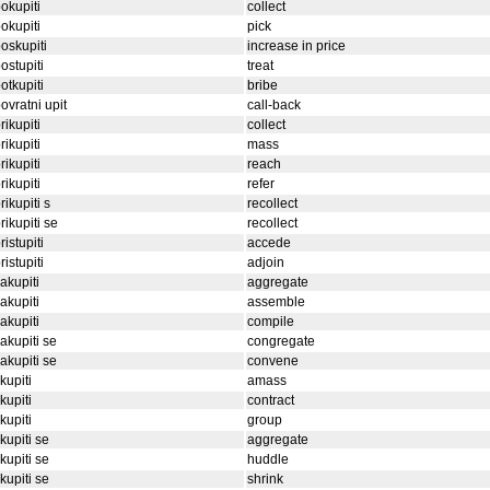
okupiti
collect
okupiti
pick
oskupiti
increase in price
ostupiti
treat
otkupiti
bribe
ovratni upit
call-back
rikupiti
collect
rikupiti
mass
rikupiti
reach
rikupiti
refer
rikupiti s
recollect
rikupiti se
recollect
ristupiti
accede
ristupiti
adjoin
akupiti
aggregate
akupiti
assemble
akupiti
compile
akupiti se
congregate
akupiti se
convene
kupiti
amass
kupiti
contract
kupiti
group
kupiti se
aggregate
kupiti se
huddle
kupiti se
shrink