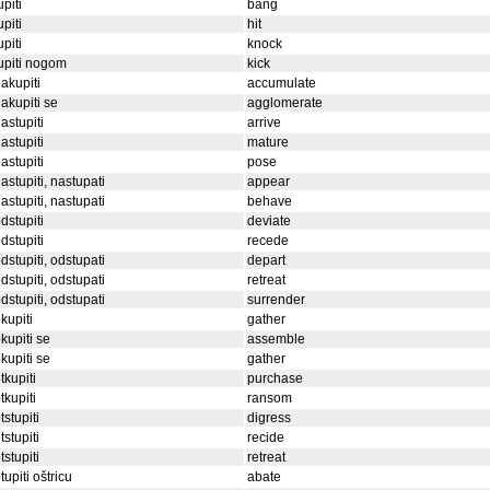
upiti
bang
upiti
hit
upiti
knock
upiti nogom
kick
akupiti
accumulate
akupiti se
agglomerate
astupiti
arrive
astupiti
mature
astupiti
pose
astupiti, nastupati
appear
astupiti, nastupati
behave
dstupiti
deviate
dstupiti
recede
dstupiti, odstupati
depart
dstupiti, odstupati
retreat
dstupiti, odstupati
surrender
kupiti
gather
kupiti se
assemble
kupiti se
gather
tkupiti
purchase
tkupiti
ransom
tstupiti
digress
tstupiti
recide
tstupiti
retreat
tupiti oštricu
abate