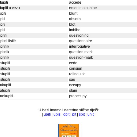
tupiti
accede
tupiti u vezu
enter into contact
upiti
blunt
piti
absorb
piti
blot
piti
imbibe
pitni
questioning
pitni listić
questionnaire
pitnik
interrogative
pitnik
question mark
pitnik
question-mark
stupiti
cede
stupiti
consign
stupiti
relinquish
stupiti
sag
akupiti
occupy
alupiti
slam
aokupiti
preoccupy
U bazi imamo i naredne slične riječi:
|
upiti
|
upis
|
opit
|
pit
|
spit
|
unit
|