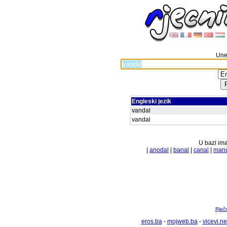
Unes
Engleski jezik
vandal
vandal
U bazi ima
|
anodal
|
banal
|
canal
|
man
Rječ
eros.ba
-
mojweb.ba
-
vicevi.ne