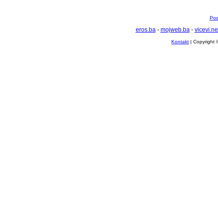
Pos
eros.ba
-
mojweb.ba
-
vicevi.ne
Kontakt
| Copyright