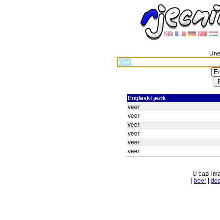
Unes
Engleski jezik
veer
veer
veer
veer
veer
veer
U bazi ima
|
beer
|
dee