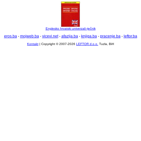
Englesko hrvatski univerzali rječnik
eros.ba
-
mojweb.ba
-
vicevi.net
-
afazija.ba
-
knjiga.ba
-
pracenje.ba
-
leftor.ba
Kontakt
| Copyright © 2007-2026
LEFTOR d.o.o.
Tuzla, BiH