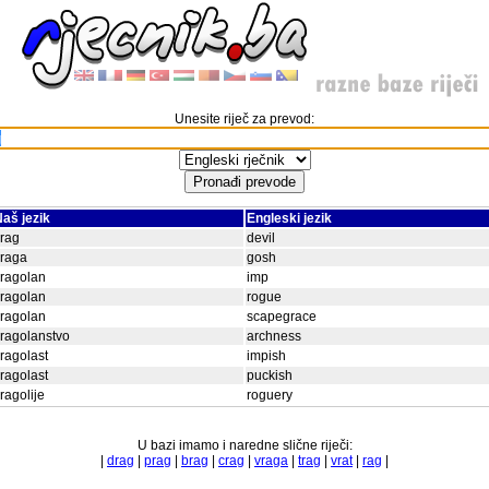
Unesite riječ za prevod:
aš jezik
Engleski jezik
rag
devil
vraga
gosh
ragolan
imp
ragolan
rogue
ragolan
scapegrace
ragolanstvo
archness
ragolast
impish
ragolast
puckish
ragolije
roguery
U bazi imamo i naredne slične riječi:
|
drag
|
prag
|
brag
|
crag
|
vraga
|
trag
|
vrat
|
rag
|