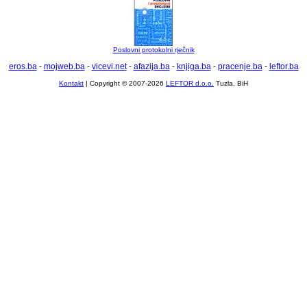
Poslovni protokolni rječnik
eros.ba
-
mojweb.ba
-
vicevi.net
-
afazija.ba
-
knjiga.ba
-
pracenje.ba
-
leftor.ba
Kontakt
| Copyright © 2007-2026
LEFTOR d.o.o.
Tuzla, BiH