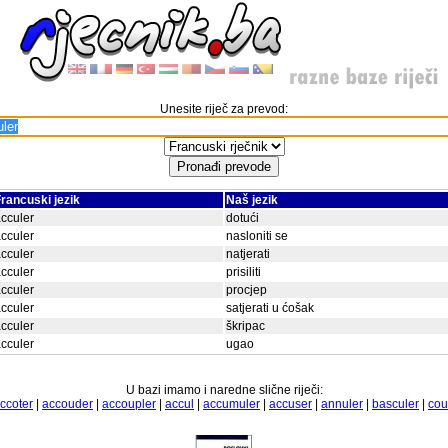
Unesite riječ za prevod:
rancuski jezik
Naš jezik
cculer
dotući
cculer
nasloniti se
cculer
natjerati
cculer
prisiliti
cculer
procjep
cculer
satjerati u ćošak
cculer
škripac
cculer
ugao
U bazi imamo i naredne slične riječi:
ccoter
|
accouder
|
accoupler
|
accul
|
accumuler
|
accuser
|
annuler
|
basculer
|
cou