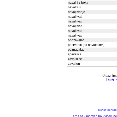
navaliti s boka
navaliti u
navaljivanje
navaljivati
navaljivati
navaljivati
navaljivati
navaljivati
obožavalac
pocrveniti (od navale krvi)
poznavalac
spavalica
zavaliti se
zavaljen
U bazi ima
|
avaj
|
Morton Bensson
eros.ba
-
mojweb.ba
-
vicevi.ne