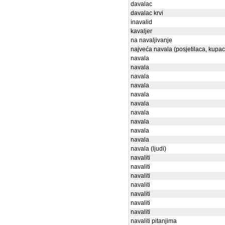
davalac
davalac krvi
inavalid
kavaljer
na navaljivanje
najveća navala (posjetilaca, kupaca
navala
navala
navala
navala
navala
navala
navala
navala
navala
navala
navala (ljudi)
navaliti
navaliti
navaliti
navaliti
navaliti
navaliti
navaliti
navaliti pitanjima