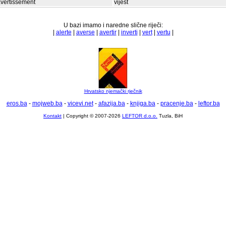
vertissement
vijest
U bazi imamo i naredne slične riječi:
|
alerte
|
averse
|
avertir
|
inverti
|
vert
|
vertu
|
Hrvatsko njemački rječnik
eros.ba
-
mojweb.ba
-
vicevi.net
-
afazija.ba
-
knjiga.ba
-
pracenje.ba
-
leftor.ba
Kontakt
| Copyright © 2007-2026
LEFTOR d.o.o.
Tuzla, BiH