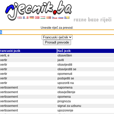
Unesite riječ za prevod:
rancuski jezik
Naš jezik
verti, e
obavešten
vertir
javiti
vertir
obavijestiti
vertir
obavijestiti se
vertir
opomenuti
vertir
podsjetiti se
vertir
upozoriti na
vertissement
napomena
vertissement
obavještenje
vertissement
opomena
vertissement
prognoza
vertissement
signal za uzbunu
vertissement
upozorenje