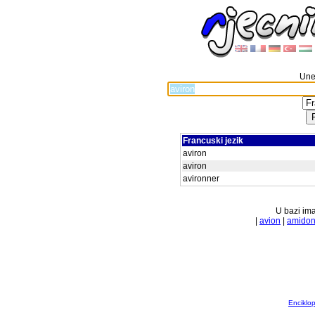
Unes
Francuski jezik
aviron
aviron
avironner
U bazi ima
|
avion
|
amido
Enciklop