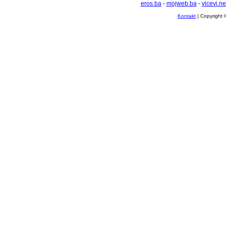
eros.ba
-
mojweb.ba
-
vicevi.ne
Kontakt
| Copyright