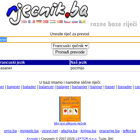
Unesite riječ za prevod:
rancuski jezik
Naš jezik
basaner
pocrnijo
U bazi imamo i naredne slične riječi:
ner
|
baigner
|
balader
|
balancer
|
balayer
|
bananier
|
banner
|
baser
|
bavader
|
ca
Moj prvi slikovni rječnik
eros.ba
-
mojweb.ba
-
vicevi.net
-
afazija.ba
-
knjiga.ba
-
pracenje.ba
-
leftor.ba
Kontakt
| Copyright © 2007-2026
LEFTOR d.o.o.
Tuzla, BiH