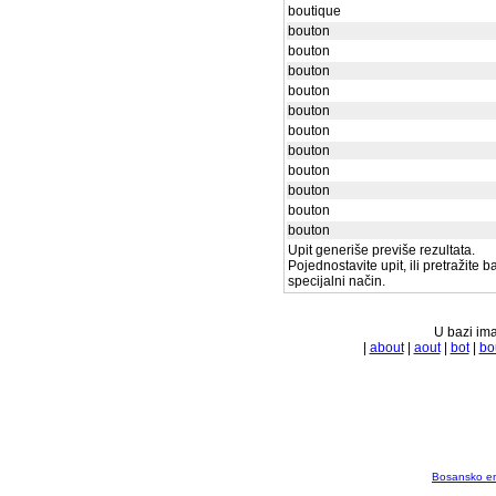
boutique
bouton
bouton
bouton
bouton
bouton
bouton
bouton
bouton
bouton
bouton
bouton
Upit generiše previše rezultata.
Pojednostavite upit, ili pretražite 
specijalni način.
U bazi ima
|
about
|
aout
|
bot
|
bo
Bosansko en