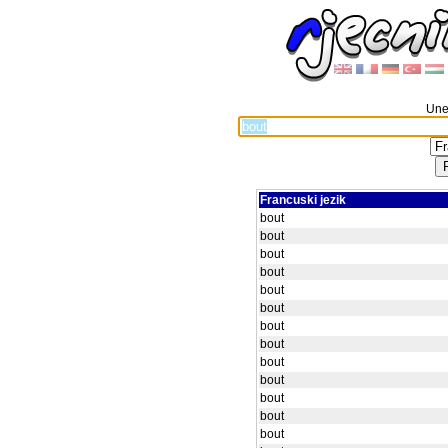
Unes
Francuski jezik
bout
bout
bout
bout
bout
bout
bout
bout
bout
bout
bout
bout
bout