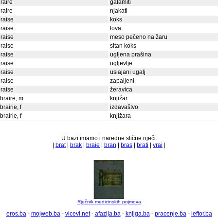
raire
galamiti
raire
njakati
raise
koks
raise
lova
raise
meso pečeno na žaru
raise
sitan koks
raise
ugljena prašina
raise
ugljevlje
raise
usiajani ugalj
raise
zapaljeni
raise
žeravica
ibraire, m
knjižar
ibrairie, f
izdavaštvo
ibrairie, f
knjižara
U bazi imamo i naredne slične riječi:
|
brat
|
brak
|
braie
|
bran
|
bras
|
brati
|
vrai
|
Rječnik medicinskih pojmova
eros.ba
-
mojweb.ba
-
vicevi.net
-
afazija.ba
-
knjiga.ba
-
pracenje.ba
-
leftor.ba