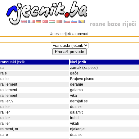
Unesite riječ za prevod:
rancuski jezik
Naš jezik
rai
zamak (za ptice)
raie
gaće
raille
Brajovo pismo
raillement
deranje
raillement
galama
raillement
vika
railler, v
dernjati se
railler
drati se
railler
galamiti
railler
trubiti
railler
vikati
raiment, m
njakanje
raire
drati se