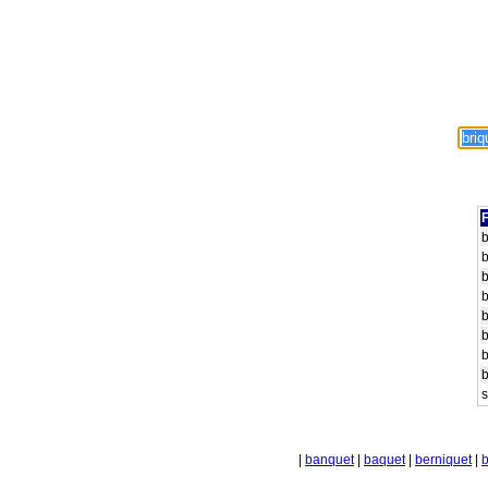
F
b
b
b
b
b
b
b
b
s
|
banquet
|
baquet
|
berniquet
|