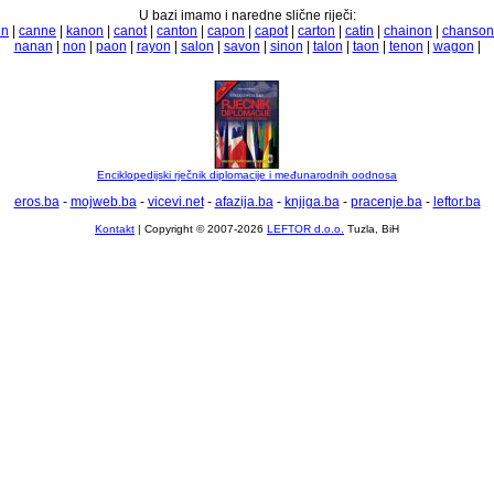
U bazi imamo i naredne slične riječi:
in
|
canne
|
kanon
|
canot
|
canton
|
capon
|
capot
|
carton
|
catin
|
chainon
|
chanson
nanan
|
non
|
paon
|
rayon
|
salon
|
savon
|
sinon
|
talon
|
taon
|
tenon
|
wagon
|
Enciklopedijski rječnik diplomacije i međunarodnih oodnosa
eros.ba
-
mojweb.ba
-
vicevi.net
-
afazija.ba
-
knjiga.ba
-
pracenje.ba
-
leftor.ba
Kontakt
| Copyright © 2007-2026
LEFTOR d.o.o.
Tuzla, BiH