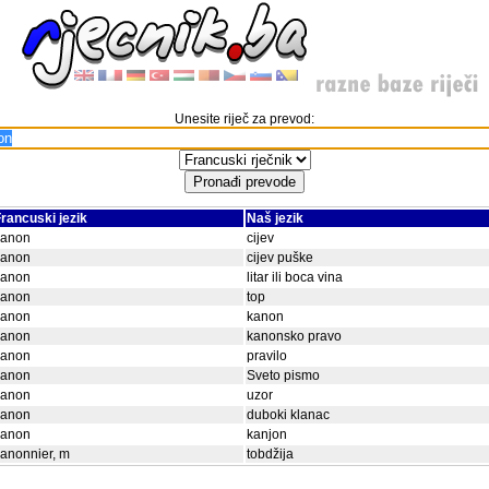
Unesite riječ za prevod:
rancuski jezik
Naš jezik
canon
cijev
canon
cijev puške
canon
litar ili boca vina
canon
top
canon
kanon
canon
kanonsko pravo
canon
pravilo
canon
Sveto pismo
canon
uzor
canon
duboki klanac
canon
kanjon
anonnier, m
tobdžija