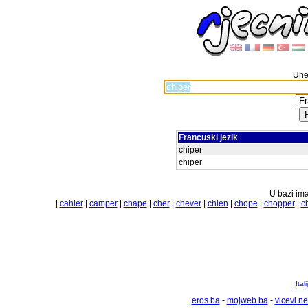
Unes
Francuski jezik
chiper
chiper
U bazi ima
|
cahier
|
camper
|
chape
|
cher
|
chever
|
chien
|
chope
|
chopper
|
c
Ital
eros.ba
-
mojweb.ba
-
vicevi.ne