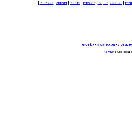
|
caresser
|
causer
|
cesser
|
crasser
|
creper
|
creuset
|
creu
eros.ba
-
mojweb.ba
-
vicevi.ne
Kontakt
| Copyright