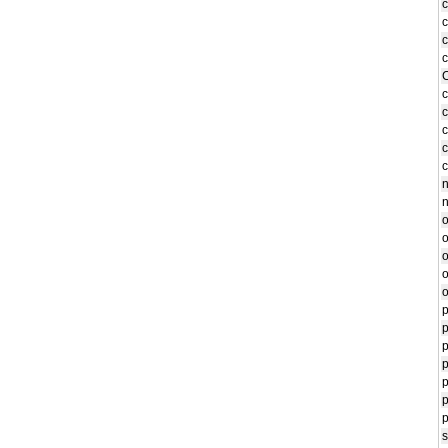
c
c
c
c
c
c
n
n
o
o
o
o
o
p
p
p
p
p
s