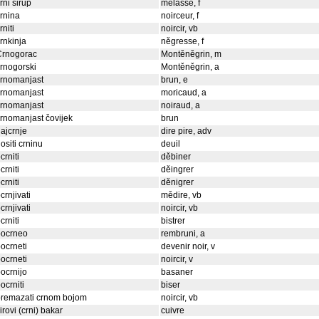
rni sirup
mělasse, f
rnina
noirceur, f
rniti
noircir, vb
rnkinja
něgresse, f
Crnogorac
Montěněgrin, m
rnogorski
Montěněgrin, a
crnomanjast
brun, e
crnomanjast
moricaud, a
crnomanjast
noiraud, a
rnomanjast čovijek
brun
ajcrnje
dire pire, adv
ositi crninu
deuil
crniti
děbiner
crniti
děingrer
crniti
děnigrer
crnjivati
mědire, vb
crnjivati
noircir, vb
crniti
bistrer
pocrneo
rembruni, a
ocrneti
devenir noir, v
ocrneti
noircir, v
ocrnijo
basaner
ocrniti
biser
premazati crnom bojom
noircir, vb
irovi (crni) bakar
cuivre