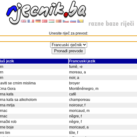
Unesite riječ za prevod:
aš jezik
Francuski jezik
rn
fumě, -e
rn
moreau, a
rn
noir, a
aviti se crnim mislima
broyer
Crna Gora
Montěněnegro, m
rna kafa
cafě
rna kafa sa alkoholom
champoreau
rna mrlja
noirceur, f
rnac
moricaud, m
rnac
něgre, f
rnački rob
něgre, f
rne boje
moricaud, a
rni lim
tôle, f