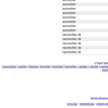
accrocher
accrocher
accrocher
accrocher
accrocher
accrocher
accrocher
accrocher
raccrocher, vb
raccrocher, vb
raccrocher, vb
raccrocher, vb
raccrocher, vb
U bazi ima
|
accrocher
|
archer
|
broche
|
brocher
|
brochet
|
broncher
|
cacher
|
cloche
|
coch
roch
Morton Bensson
eros.ba
-
mojweb.ba
-
vicevi.ne