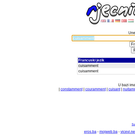
Unes
Francuski jezik
cuisamment
cuisamment
U bazi ima
|
constamment
|
couramment
|
cuisant
|
nuitam
Sa
eros.ba
-
mojweb.ba
-
vicevi.ne