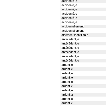
accidentě, e
accidentě, e
accidentě, e
accidentě, e
accidentě, e
accidentě, e
accidentellement
accidentellement
aisěment identifiable
antěcědent, e
antěcědent, e
antěcědent, e
antěcědent, e
antěcědent, e
antěcědent, e
ardent, e
ardent, e
ardent, e
ardent, e
ardent, e
ardent, e
ardent, e
ardent, a
ardent, e
ardent, e