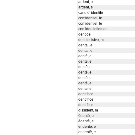
ardent, e
ardent, e
carte d' identitě
confidentiel, le
confidentiel, le
confidentiellement
dent de
dent incisive, m
dental, e
dental, e
dentě, e
dentě, e
dentě, e
dentě, e
dentě, e
dentě, e
dentelle
dentifrice
dentifrice
dentifrice
dissident, m
ědentě, e
ědentě, e
endentě, e
endentě, e