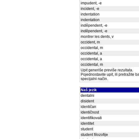
impudent, -e
incident, -e
indentation
indentation
inděpendent, -e
inděpendent, -e
montrer les dents, v
occident, m
occidental, m
occidental, a
occidental, a
occidental, m
Upit generiše previše rezultata.
Pojednostavite upit, ili pretražite 
specijalni način.
Naš jezik
dentalni
disident
identičan
identičnost
identifikovati
identitet
student
student filozofije