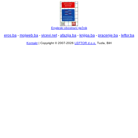
Engleski obostrani rječnik
eros.ba
-
mojweb.ba
-
vicevi.net
-
afazija.ba
-
knjiga.ba
-
pracenje.ba
-
leftor.ba
Kontakt
| Copyright © 2007-2026
LEFTOR d.o.o.
Tuzla, BiH