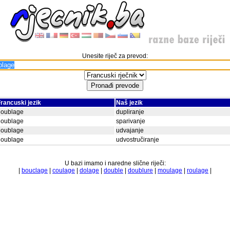
Unesite riječ za prevod:
rancuski jezik
Naš jezik
doublage
dupliranje
doublage
sparivanje
doublage
udvajanje
doublage
udvostručiranje
U bazi imamo i naredne slične riječi:
|
bouclage
|
coulage
|
dolage
|
double
|
doublure
|
moulage
|
roulage
|