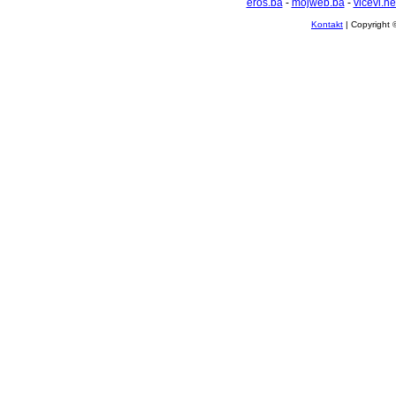
eros.ba
-
mojweb.ba
-
vicevi.ne
Kontakt
| Copyright