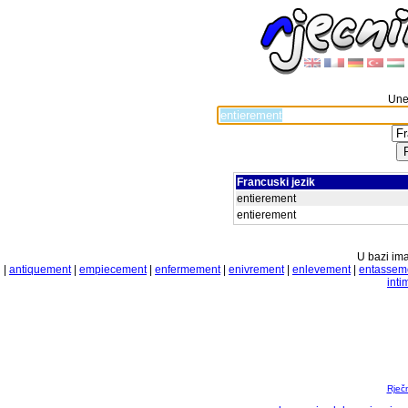
Unes
Francuski jezik
entierement
entierement
U bazi ima
|
antiquement
|
empiecement
|
enfermement
|
enivrement
|
enlevement
|
entassem
int
Rječ