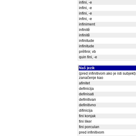
infini, -e
infini, -e
infini, -e
infini, -e
infiniment
infinitě
infinitě
infinitude
infinitude
prěfinir, vb
quin fini, -e
Naš jezik
(pred infinitivom ako je isti subjekt)
zanačenje kao
afinitet
definicija
definisati
definitivan
definitivno
difinicija
fini konjak
fini liker
fini porculan
pred infinitivom