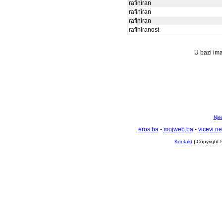
rafiniran
rafiniran
rafiniran
rafiniranost
U bazi ima
Nje
eros.ba
-
mojweb.ba
-
vicevi.ne
Kontakt
| Copyright