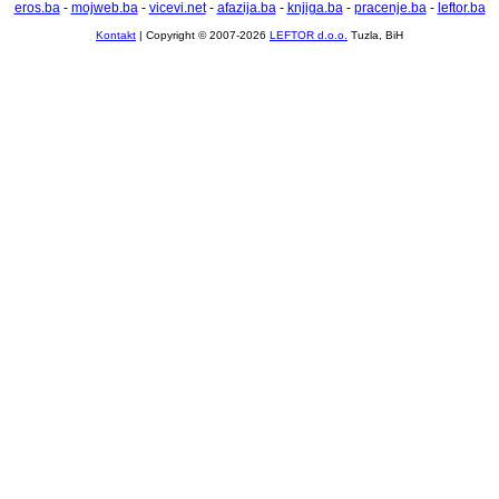
eros.ba
-
mojweb.ba
-
vicevi.net
-
afazija.ba
-
knjiga.ba
-
pracenje.ba
-
leftor.ba
Kontakt
| Copyright © 2007-2026
LEFTOR d.o.o.
Tuzla, BiH