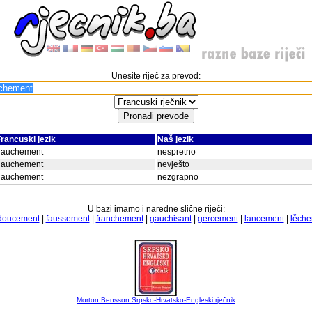
Unesite riječ za prevod:
rancuski jezik
Naš jezik
gauchement
nespretno
gauchement
nevješto
gauchement
nezgrapno
U bazi imamo i naredne slične riječi:
doucement
|
faussement
|
franchement
|
gauchisant
|
gercement
|
lancement
|
lěch
Morton Bensson Srpsko-Hrvatsko-Engleski rječnik