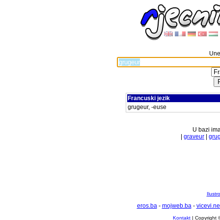
Unes
Francuski jezik
grugeur, -euse
U bazi ima
|
graveur
|
gru
Ilustr
eros.ba
-
mojweb.ba
-
vicevi.ne
Kontakt
| Copyright